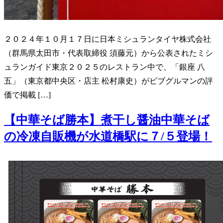
２０２４年１０月１７日に日本ミシュランタイヤ株式会社
（群馬県太田市・代表取締役 須藤元）から公表されたミシ
ュランガイド東京２０２５のレストラン中で、「銀座 八
五」（東京都中央区・店主 松村康史）がビブグルマンの評
価で掲載 […]
【中華そば勝本】煮干し醤油中華そば
の冷凍自販機が水道橋駅に７/５登場！