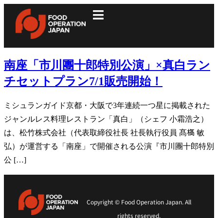
南座「市川團十郎特別公演」×真白ラン
チセットプラン7/1販売開始！
ミシュランガイド京都・大阪で3年連続一つ星に掲載された
ジャンルレス料理レストラン「真白」（シェフ 小霜浩之）
は、松竹株式会社（代表取締役社長 社長執行役員 髙𣘺 敏
弘）が運営する「南座」で開催される公演『市川團十郎特別
公 […]
Copyright © Food Operation Japan. All
rights reserved.