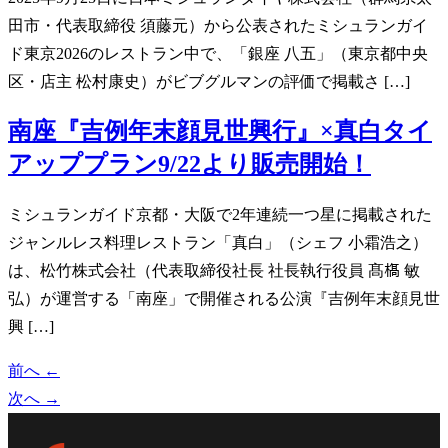
田市・代表取締役 須藤元）から公表されたミシュランガイ
ド東京2026のレストラン中で、「銀座 八五」（東京都中央
区・店主 松村康史）がビブグルマンの評価で掲載さ […]
南座『吉例年末顔見世興行』×真白タイ
アッププラン9/22より販売開始！
ミシュランガイド京都・大阪で2年連続一つ星に掲載された
ジャンルレス料理レストラン「真白」（シェフ 小霜浩之）
は、松竹株式会社（代表取締役社長 社長執行役員 髙𣘺 敏
弘）が運営する「南座」で開催される公演『吉例年末顔見世
興 […]
前へ
←
次へ
→