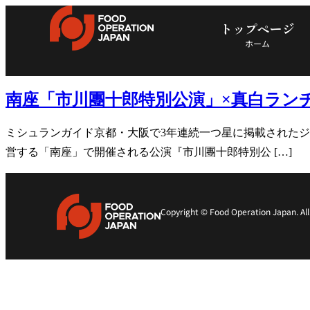
トップページ
ホーム
南座「市川團十郎特別公演」×真白ランチ
ミシュランガイド京都・大阪で3年連続一つ星に掲載されたジャ
営する「南座」で開催される公演『市川團十郎特別公 […]
Copyright © Food Operation Japan. All