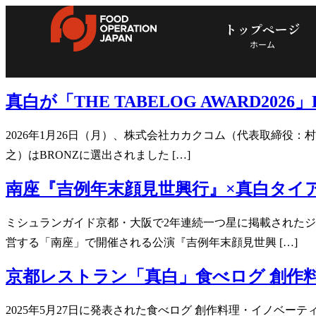
トップページ
ホーム
真白が「THE TABELOG AWARD20
2026年1月26日（月）、株式会社カカクコム（代表取締役：村
之）はBRONZに選出されました […]
南座『吉例年末顔見世興行』×真白タイア
ミシュランガイド京都・大阪で2年連続一つ星に掲載されたジャ
営する「南座」で開催される公演『吉例年末顔見世興 […]
京都レストラン「真白」食べログ 創作料
2025年5月27日に発表された食べログ 創作料理・イノベ