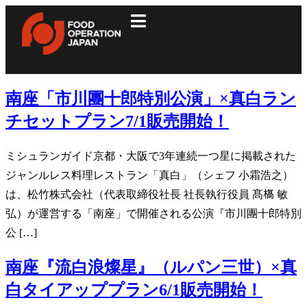
南座「市川團十郎特別公演」×真白ラン
チセットプラン7/1販売開始！
ミシュランガイド京都・大阪で3年連続一つ星に掲載された
ジャンルレス料理レストラン「真白」（シェフ 小霜浩之）
は、松竹株式会社（代表取締役社長 社長執行役員 髙𣘺 敏
弘）が運営する「南座」で開催される公演『市川團十郎特別
公 […]
南座『流白浪燦星』（ルパン三世）×真
白タイアッププラン6/1販売開始！