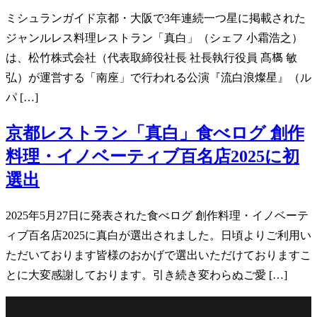
ミシュランガイド京都・大阪で3年連続一つ星に掲載された
ジャンルレス料理レストラン「真白」（シェフ 小霜浩之）
は、松竹株式会社（代表取締役社長 社長執行役員 髙𣘺 敏
弘）が運営する「南座」で行われる公演『流白浪燦星』（ル
パ […]
京都レストラン「真白」食べログ 創作
料理・イノベーティブ百名店2025に初
選出
2025年5月27日に発表された食べログ 創作料理・イノベーテ
ィブ百名店2025に真白が選出されました。日頃よりご利用い
ただいております皆様のおかげで選出いただけておりますこ
とに大変感謝しております。引き続き変わらぬご愛 […]