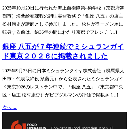
2025年10月29日に行われた海上自衛隊第4術学校（京都府舞
鶴市）海曹給養課程の調理実習教務で「銀座 八五」の店主
松村康史が講師として参加しました。 松村がラーメン屋に
転身する前は、約36年の間にわたり京都でフレンチ […]
銀座 八五が７年連続でミシュランガイ
ド東京２０２６に掲載されました
2025年9月25日に日本ミシュランタイヤ株式会社（群馬県太
田市・代表取締役 須藤元）から公表されたミシュランガイ
ド東京2026のレストラン中で、「銀座 八五」（東京都中央
区・店主 松村康史）がビブグルマンの評価で掲載さ […]
次へ
→
Copyright © Food Operation Japan. All