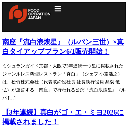
南座『流白浪燦星』（ルパン三世）×真
白タイアッププラン6/1販売開始！
ミシュランガイド京都・大阪で3年連続一つ星に掲載された
ジャンルレス料理レストラン「真白」（シェフ 小霜浩之）
は、松竹株式会社（代表取締役社長 社長執行役員 髙𣘺 敏
弘）が運営する「南座」で行われる公演『流白浪燦星』（ル
パ […]
【3年連続】真白がゴ・エ・ミヨ2026に
掲載されました！