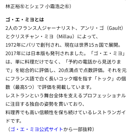
林正裕㊧とシェフ 小霜浩之㊨）
ゴ・エ・ミヨとは
2人のフランス人ジャーナリスト、アンリ・ゴ（Gault）
とクリスチャン・ミヨ（Millau）によって、
1972年にパリで創刊され、現在は世界15ヵ国で展開。
2017年には日本版も発刊されました。「ゴ・エ・ミヨ」
は、単に料理だけでなく、「予約の電話から見送りま
で」を総合的に評価し、20点満点で点数評価。それを元
にフランス語で白く長いコック帽を指す「トック」の個
数（最高5つ）で評価を掲載しています。
レストランという舞台全体を支えるプロフェッショナル
に注目する独自の姿勢を貫いており、
料理界でも高い信頼性を保ち続けているレストランガイ
ドです。
（
ゴ・エ・ミヨ公式サイト
から一部抜粋）